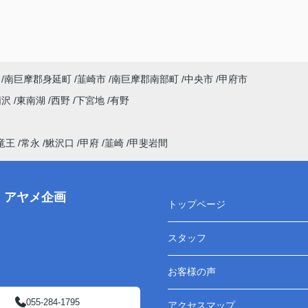
南巨摩郡身延町
韮崎市
南巨摩郡南部町
中央市
甲府市
荊沢
東南湖
西野
下宮地
有野
竜王
常永
鰍沢口
甲府
韮崎
甲斐岩間
株）アヤメ企画
トップページ
スタッフ
お客様の声
055-284-1795
アクセスマップ