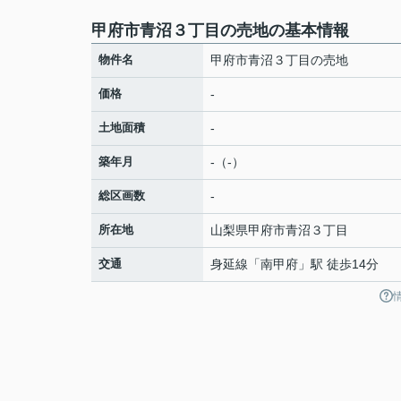
甲府市青沼３丁目の売地の基本情報
物件名
甲府市青沼３丁目の売地
価格
-
土地面積
-
築年月
-（-）
総区画数
-
所在地
山梨県
甲府市
青沼
３丁目
交通
身延線
「
南甲府
」駅 徒歩14分