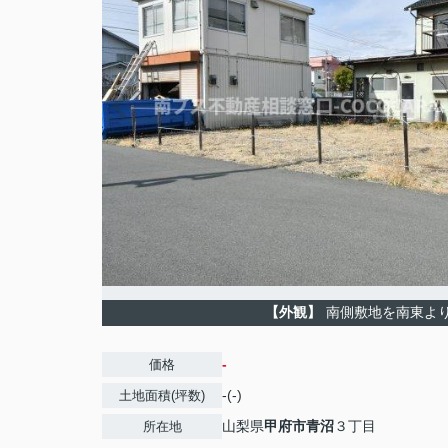
【外観】
南側敷地を南東よ
-
価格
-(-)
土地面積(坪数)
山梨県
甲府市
青沼
３丁目
所在地