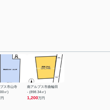
プス市山寺
南アルプス市曲輪田
.00㎡)
- (898.34㎡)
1,200
万円
万円