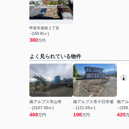
甲府市美咲２丁目
- (150.91㎡)
380
万円
よく見られている物件
南アルプス市山寺
南アルプス市十日市場
南アル
- (3107.00㎡)
- (121.59㎡)
- (339
468
198
420
万円
万円