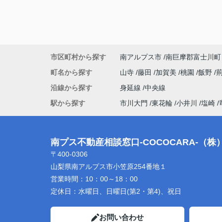
市区町村から探す
南アルプス市
南巨摩郡富士川町
町名から探す
山寺
藤田
加賀美
桃園
飯野
沿線から探す
身延線
中央線
駅から探す
市川大門
東花輪
小井川
塩崎
南プス不動産相談窓口-COCOCARA-（
〒400-0306
山梨県南アルプス市小笠原254番地１
営業時間：
10：00～18：00
定休日：
水曜日、日曜日(第2・第4)、祝日
お問い合わせ