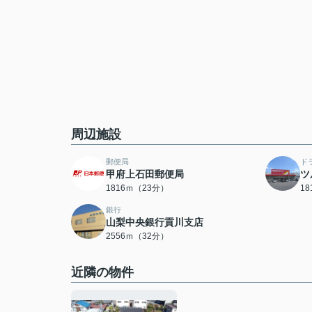
周辺施設
郵便局
ド
甲府上石田郵便局
ツ
1816ｍ（23分）
1
銀行
山梨中央銀行貢川支店
2556ｍ（32分）
近隣の物件