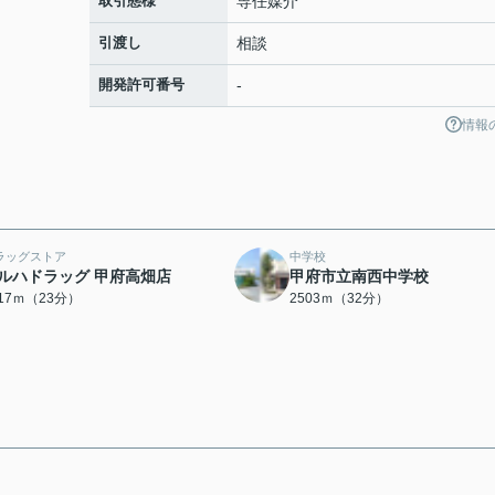
取引態様
専任媒介
引渡し
相談
開発許可番号
-
情報
ラッグストア
中学校
ルハドラッグ 甲府高畑店
甲府市立南西中学校
817ｍ（23分）
2503ｍ（32分）