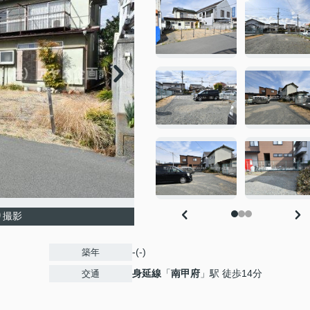
り撮影
-(-)
築年
身延線
「
南甲府
」駅 徒歩14分
交通