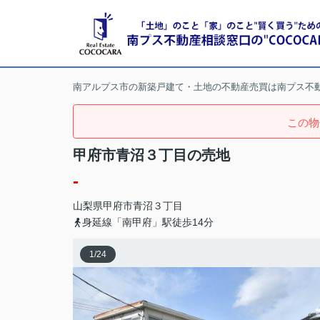
南アルプス市の新築戸建て・土地の不動産売買は南プス不
この物
甲府市青沼３丁目の売地
-
山梨県
甲府市
青沼
３丁目
身延線「南甲府」駅徒歩14分
1
/
24