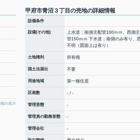
甲府市青沼３丁目の売地の詳細情報
設備条件
設備(その他)
上水道：南側主配管100ｍｍ、西側
管150ｍｍ 下水道：南側のみ有り、
不明（図面上は有り）
土地権利
所有権
国土法届出
不要
用途地域
第一種住居
区画数
- / -
情報の見方
管理形態
-
管理員の勤務形態
-
管理会社
-