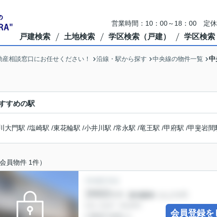
営業時間：10：00～18：00 定
戸建検索
土地検索
学区検索（戸建）
学区検索
中
動産相談窓口にお任せください！
沿線・駅から探す
中央線の物件一覧
すすめの駅
川大門駅
/
塩崎駅
/
東花輪駅
/
小井川駅
/
常永駅
/
竜王駅
/
甲府駅
/
甲斐岩間
会員物件 1件）
会員登録を