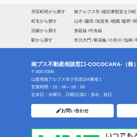
市区町村から探す
南アルプス市
南巨摩郡富士川町
町名から探す
山寺
藤田
加賀美
桃園
飯野
沿線から探す
身延線
中央線
駅から探す
市川大門
東花輪
小井川
塩崎
南プス不動産相談窓口-COCOCARA-（
〒400-0306
山梨県南アルプス市小笠原254番地１
営業時間：
10：00～18：00
定休日：
水曜日、日曜日(第2・第4)、祝日
お問い合わせ