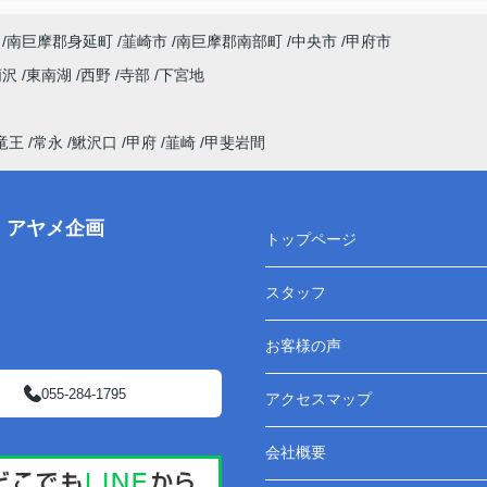
南巨摩郡身延町
韮崎市
南巨摩郡南部町
中央市
甲府市
荊沢
東南湖
西野
寺部
下宮地
竜王
常永
鰍沢口
甲府
韮崎
甲斐岩間
株）アヤメ企画
トップページ
スタッフ
お客様の声
055-284-1795
アクセスマップ
会社概要