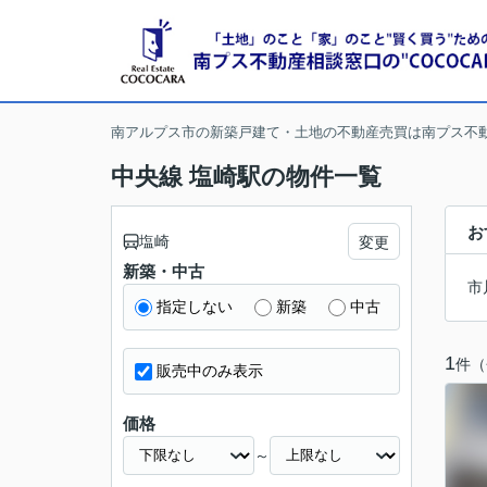
南アルプス市の新築戸建て・土地の不動産売買は南プス不
中央線 塩崎駅の物件一覧
お
塩崎
変更
新築・中古
市
指定しない
新築
中古
1
件（
販売中のみ表示
価格
～