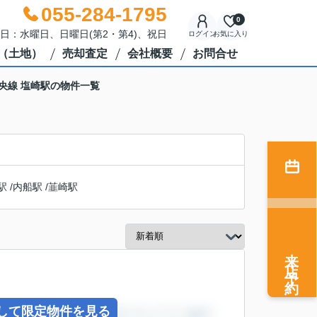
055-284-1795
0
休日：水曜日、日曜日(第2・第4)、祝日
ログイン
お気に入り
（土地）
売却査定
会社概要
お問合せ
央線 塩崎駅の物件一覧
駅
/
内船駅
/
韮崎駅
来店予約
して限定物件を見る