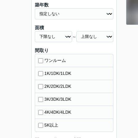
築年数
面積
～
間取り
ワンルーム
1K/1DK/1LDK
2K/2DK/2LDK
3K/3DK/3LDK
4K/4DK/4LDK
5K以上