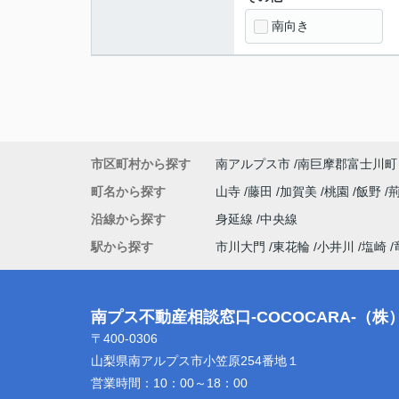
南向き
市区町村から探す
南アルプス市
南巨摩郡富士川町
町名から探す
山寺
藤田
加賀美
桃園
飯野
沿線から探す
身延線
中央線
駅から探す
市川大門
東花輪
小井川
塩崎
南プス不動産相談窓口-COCOCARA-（
〒400-0306
山梨県南アルプス市小笠原254番地１
営業時間：
10：00～18：00