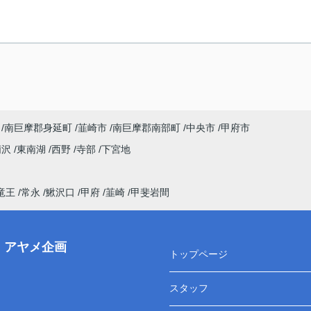
南巨摩郡身延町
韮崎市
南巨摩郡南部町
中央市
甲府市
荊沢
東南湖
西野
寺部
下宮地
竜王
常永
鰍沢口
甲府
韮崎
甲斐岩間
株）アヤメ企画
トップページ
スタッフ