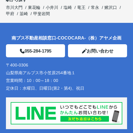
市川大門
東花輪
小井川
塩崎
竜王
常永
鰍沢口
甲府
韮崎
甲斐岩間
南プス不動産相談窓口-COCOCARA-（株）アヤメ企画
055-284-1795
お問い合わせ
〒400-0306
山梨県南アルプス市小笠原254番地１
営業時間：
10：00～18：00
定休日：
水曜日、日曜日(第2・第4)、祝日