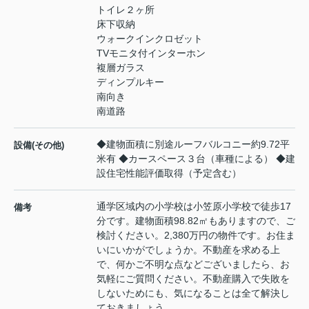
トイレ２ヶ所
床下収納
ウォークインクロゼット
TVモニタ付インターホン
複層ガラス
ディンプルキー
南向き
南道路
◆建物面積に別途ルーフバルコニー約9.72平
設備(その他)
米有 ◆カースペース３台（車種による） ◆建
設住宅性能評価取得（予定含む）
通学区域内の小学校は小笠原小学校で徒歩17
備考
分です。建物面積98.82㎡もありますので、ご
検討ください。2,380万円の物件です。お住ま
いにいかがでしょうか。不動産を求める上
で、何かご不明な点などございましたら、お
気軽にご質問ください。不動産購入で失敗を
しないためにも、気になることは全て解決し
ておきましょう。