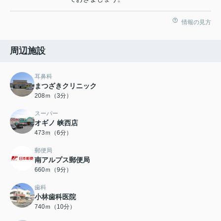
情報の見方
周辺施設
耳鼻科
まつざきクリニック
208ｍ（3分）
スーパー
オギノ 峡西店
473ｍ（6分）
郵便局
南アルプス郵便局
660ｍ（9分）
歯科
小林歯科医院
740ｍ（10分）