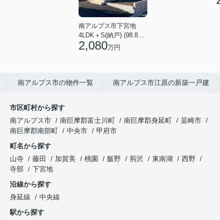
南アルプス市下宮地
4LDK＋S(納戸) (98.82㎡)
2,080
万円
南アルプス市の物件一覧
南アルプス市江原の新築一戸建
市区町村から探す
南アルプス市
南巨摩郡富士川町
南巨摩郡身延町
韮崎市
南巨摩郡南部町
中央市
甲府市
町名から探す
山寺
藤田
加賀美
桃園
飯野
荊沢
東南湖
西野
寺部
下宮地
沿線から探す
身延線
中央線
駅から探す