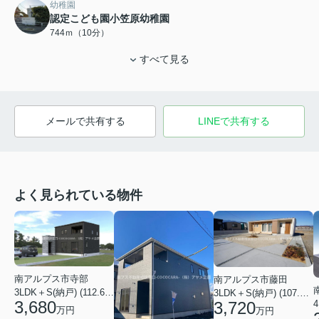
幼稚園
認定こども園小笠原幼稚園
744ｍ（10分）
すべて見る
メールで共有する
LINEで共有する
よく見られている物件
南アルプス市寺部
南アルプス市藤田
3LDK＋S(納戸) (112.61㎡)
3LDK＋S(納戸) (107.65㎡)
3,680
4
3,720
万円
万円