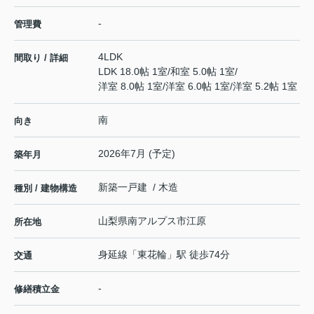
-
管理費
4LDK
間取り / 詳細
LDK 18.0帖 1室
/
和室 5.0帖 1室
/
洋室 8.0帖 1室
/
洋室 6.0帖 1室
/
洋室 5.2帖 1室
南
向き
2026年7月 (予定)
築年月
新築一戸建 / 木造
種別 / 建物構造
山梨県
南アルプス市
江原
所在地
身延線
「
東花輪
」駅 徒歩74分
交通
-
修繕積立金