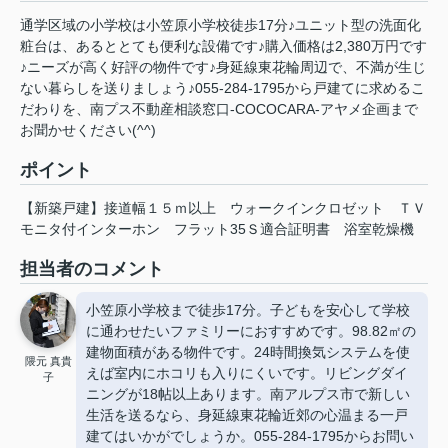
通学区域の小学校は小笠原小学校徒歩17分♪ユニット型の洗面化
粧台は、あるととても便利な設備です♪購入価格は2,380万円です
♪ニーズが高く好評の物件です♪身延線東花輪周辺で、不満が生じ
ない暮らしを送りましょう♪055-284-1795から戸建てに求めるこ
だわりを、南プス不動産相談窓口-COCOCARA-アヤメ企画まで
お聞かせください(^^)
ポイント
【新築戸建】接道幅１５ｍ以上
ウォークインクロゼット
ＴＶ
モニタ付インターホン
フラット35Ｓ適合証明書
浴室乾燥機
担当者のコメント
小笠原小学校まで徒歩17分。子どもを安心して学校
に通わせたいファミリーにおすすめです。98.82㎡の
建物面積がある物件です。24時間換気システムを使
隈元 真貴
えば室内にホコリも入りにくいです。リビングダイ
子
ニングが18帖以上あります。南アルプス市で新しい
生活を送るなら、身延線東花輪近郊の心温まる一戸
建てはいかがでしょうか。055-284-1795からお問い