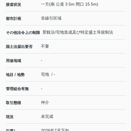
一方(南 公道 3.5m 間口 15.5m)
接道状況
非線引区域
都市計画
景観法/宅地造成及び特定盛土等規制法
その他法令上の制限
不要
国土法届出要否
-
用途地域
宅地 / -
地目 / 地勢
-
管理組合有無
仲介
取引態様
未完成
現況
2026年7月下旬
引渡し