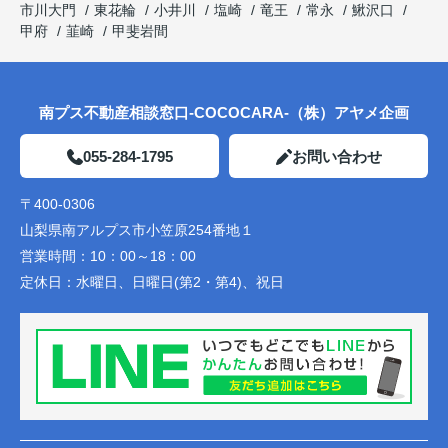
市川大門
東花輪
小井川
塩崎
竜王
常永
鰍沢口
甲府
韮崎
甲斐岩間
南プス不動産相談窓口-COCOCARA-（株）アヤメ企画
055-284-1795
お問い合わせ
〒400-0306
山梨県南アルプス市小笠原254番地１
営業時間：
10：00～18：00
定休日：
水曜日、日曜日(第2・第4)、祝日