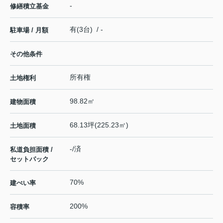
-
修繕積立基金
有(3台) / -
駐車場 / 月額
その他条件
所有権
土地権利
98.82㎡
建物面積
68.13坪(225.23㎡)
土地面積
-/済
私道負担面積 /
セットバック
70%
建ぺい率
200%
容積率