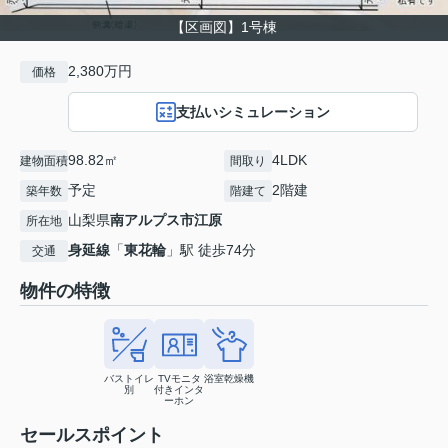
【区画図】1号棟
2,380万円
価格
支払いシミュレーション
98.82㎡
4LDK
建物面積
間取り
予定
2階建
築年数
階建て
山梨県
南アルプス市
江原
所在地
身延線
「
東花輪
」駅 徒歩74分
交通
物件の特徴
バストイレ
TVモニタ
浴室乾燥機
別
付きインタ
ーホン
セールスポイント