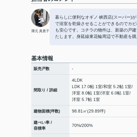
暮らしに便利なオギノ 峡西店(スーパー)
で浴室を乾燥させることができるのでカビ
も安心です。コチラの物件は、新築の戸建
隈元 真貴子
たします。身延線東花輪周辺で不動産を購
基本情報
-
販売戸数
4LDK
LDK 17.0帖 1室
/
和室 5.2帖 1室
/
間取り / 詳細
洋室 8.0帖 1室
/
洋室 6.0帖 1室
/
洋室 5.7帖 1室
98.81㎡(29.89坪)
建物面積(坪数)
建ぺい率 /
70%/200%
容積率