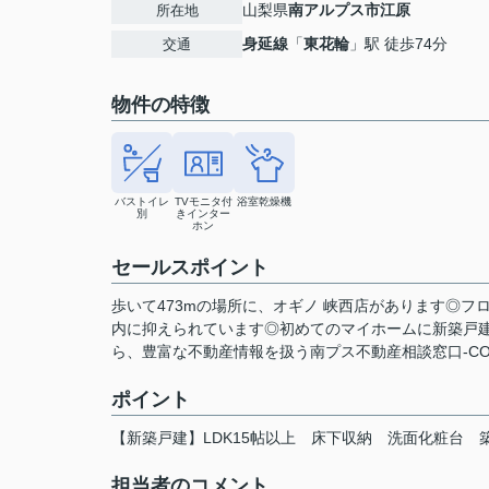
山梨県
南アルプス市
江原
所在地
身延線
「
東花輪
」駅 徒歩74分
交通
物件の特徴
バストイレ
TVモニタ付
浴室乾燥機
別
きインター
ホン
セールスポイント
歩いて473mの場所に、オギノ 峡西店があります◎フ
内に抑えられています◎初めてのマイホームに新築戸
ら、豊富な不動産情報を扱う南プス不動産相談窓口-COCO
ポイント
【新築戸建】LDK15帖以上
床下収納
洗面化粧台
担当者のコメント