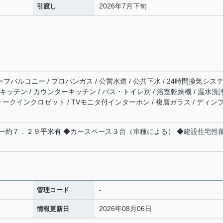
2026年7月下旬
引渡し
ーフバルコニー / プロパンガス / 公営水道 / 公共下水 / 24時間換気シス
テムキッチン / カウンターキッチン / バス・トイレ別 / 浴室乾燥機 / 温水洗
 ウォークインクロゼット / TVモニタ付インターホン / 複層ガラス / ディン
ー約７．２９平米有 ◆カースペース３台（車種による） ◆建設住宅性
-
管理コード
2026年08月06日
情報更新日