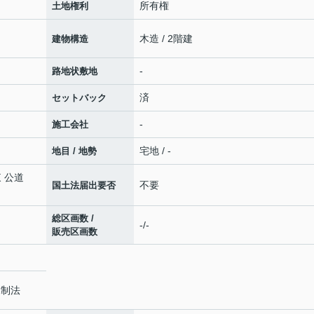
所有権
土地権利
木造 / 2階建
建物構造
-
路地状敷地
済
セットバック
-
施工会社
宅地 / -
地目 / 地勢
東 公道
不要
国土法届出要否
総区画数 /
-/-
販売区画数
規制法