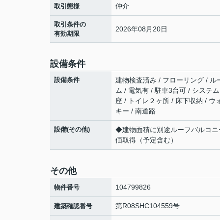
仲介
取引態様
取引条件の
2026年08月20日
有効期限
設備条件
設備条件
建物検査済み / フローリング / ル
ム / 電気有 / 駐車3台可 / シス
座 / トイレ２ヶ所 / 床下収納 /
キー / 南道路
設備(その他)
◆建物面積に別途ルーフバルコニ
価取得（予定含む）
その他
104799826
物件番号
第R08SHC104559号
建築確認番号