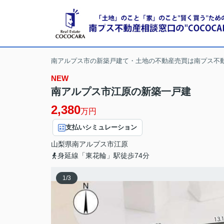
南アルプス市の新築戸建て・土地の不動産売買は南プス不
NEW
南アルプス市江原の新築一戸建
2,380
万円
支払いシミュレーション
山梨県
南アルプス市
江原
身延線「東花輪」駅徒歩74分
1
/
3