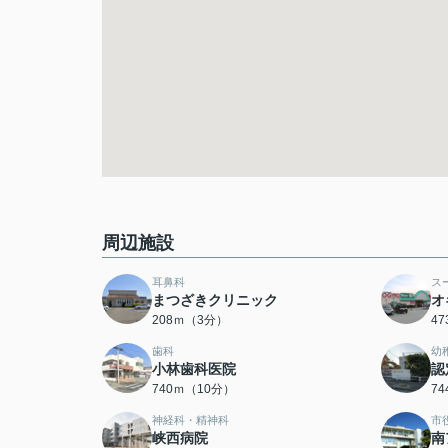
周辺施設
耳鼻科
ス
まつざきクリニック
オ
208ｍ（3分）
4
歯科
幼
小林歯科医院
認
740ｍ（10分）
7
神経科・精神科
市
峡西病院
南