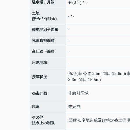
駐車場 / 月額
有(3台) / -
土地
- / -
(敷金 / 保証金)
-
傾斜地部分面積
-
私道負担面積
-
高圧線下面積
-
用途地域
角地(南 公道 3.5m 間口 13.6m)(
接道状況
3.3m 間口 15.5m)
非線引区域
都市計画
未完成
現況
その他
景観法/宅地造成及び特定盛土等
法令上の制限