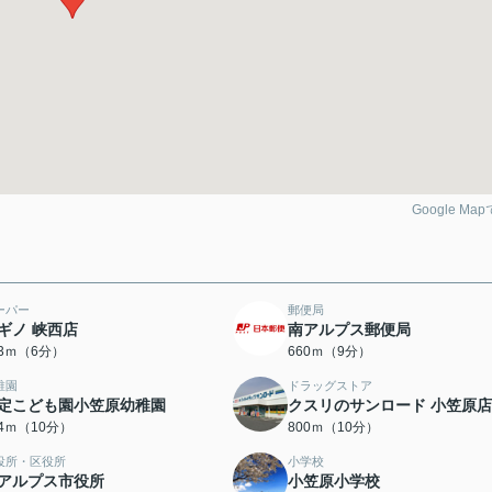
Google Ma
ーパー
郵便局
ギノ 峡西店
南アルプス郵便局
73ｍ（6分）
660ｍ（9分）
稚園
ドラッグストア
定こども園小笠原幼稚園
クスリのサンロード 小笠原店
44ｍ（10分）
800ｍ（10分）
役所・区役所
小学校
アルプス市役所
小笠原小学校