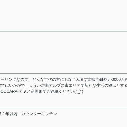
ローリングなので、どんな世代の方にもなじみます◎販売価格が3000万
建てはいかがでしょうか◎南アルプス市エリアで新たな生活の拠点とす
CARA-アヤメ企画までご連絡ください(^_^)
築２年以内
カウンターキッチン