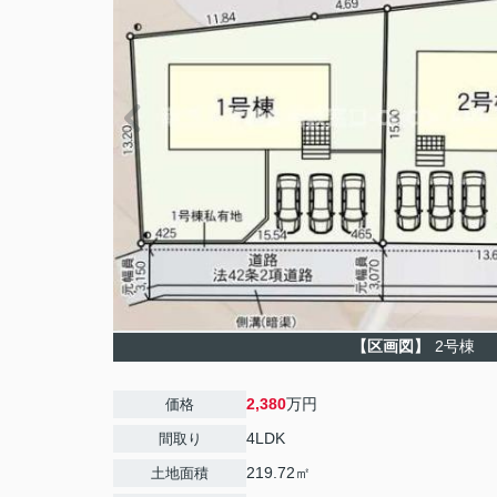
【区画図】
2号棟
2,380
万円
価格
4LDK
間取り
219.72㎡
土地面積