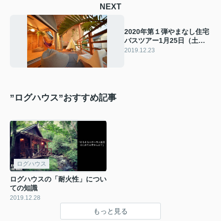
NEXT
2020年第１弾やまなし住宅
バスツアー1月25日（土）
開催！
2019.12.23
”ログハウス”おすすめ記事
ログハウス
ログハウスの「耐火性」につい
ての知識
2019.12.28
もっと見る