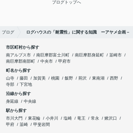
ブログトップへ
ブログ
ログハウスの「耐震性」に関する知識 ーアヤメ企画－
市区町村から探す
南アルプス市
南巨摩郡富士川町
南巨摩郡身延町
韮崎市
南巨摩郡南部町
中央市
甲府市
町名から探す
山寺
藤田
加賀美
桃園
飯野
荊沢
東南湖
西野
寺部
下宮地
沿線から探す
身延線
中央線
駅から探す
市川大門
東花輪
小井川
塩崎
竜王
常永
鰍沢口
甲府
韮崎
甲斐岩間