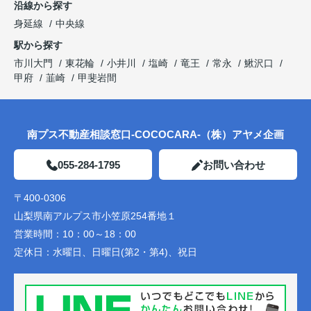
沿線から探す
身延線
中央線
駅から探す
市川大門
東花輪
小井川
塩崎
竜王
常永
鰍沢口
甲府
韮崎
甲斐岩間
南プス不動産相談窓口-COCOCARA-（株）アヤメ企画
055-284-1795
お問い合わせ
〒400-0306
山梨県南アルプス市小笠原254番地１
営業時間：
10：00～18：00
定休日：
水曜日、日曜日(第2・第4)、祝日