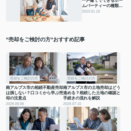
一戸建てでできるホー
ムパーティーの種類や
間取りとは？
2023.01.10
”売却をご検討の方”おすすめ記事
売却をご検討の方
売却をご検討の方
南アルプス市の相続不動産売却
南アルプス市の土地売却はどう
は損しない？口コミから学ぶ売
進める？相続した土地の確認と
却の注意点
手続きの流れを解説
2026.08.06
2026.07.10