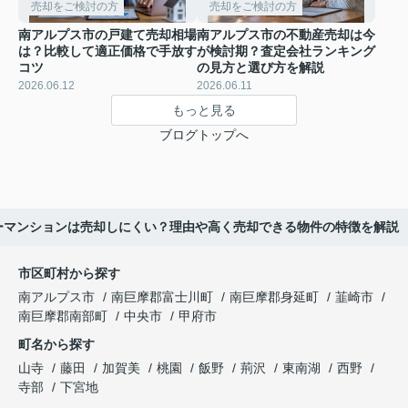
売却をご検討の方
売却をご検討の方
南アルプス市の戸建て売却相場
南アルプス市の不動産売却は今
は？比較して適正価格で手放す
が検討期？査定会社ランキング
コツ
の見方と選び方を解説
2026.06.12
2026.06.11
もっと見る
ブログトップへ
ーマンションは売却しにくい？理由や高く売却できる物件の特徴を解説
市区町村から探す
南アルプス市
南巨摩郡富士川町
南巨摩郡身延町
韮崎市
南巨摩郡南部町
中央市
甲府市
町名から探す
山寺
藤田
加賀美
桃園
飯野
荊沢
東南湖
西野
寺部
下宮地