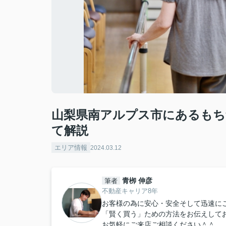
山梨県南アルプス市にあるも
て解説
エリア情報
2024.03.12
青栁 伸彦
筆者
不動産キャリア8年
お客様の為に安心・安全そして迅速に
「賢く買う」ための方法をお伝えして
お気軽にご来店ご相談ください＾＾