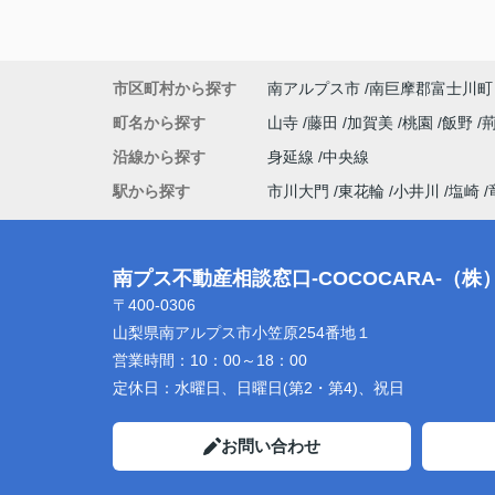
市区町村から探す
南アルプス市
南巨摩郡富士川町
町名から探す
山寺
藤田
加賀美
桃園
飯野
沿線から探す
身延線
中央線
駅から探す
市川大門
東花輪
小井川
塩崎
南プス不動産相談窓口-COCOCARA-（
〒400-0306
山梨県南アルプス市小笠原254番地１
営業時間：
10：00～18：00
定休日：
水曜日、日曜日(第2・第4)、祝日
お問い合わせ