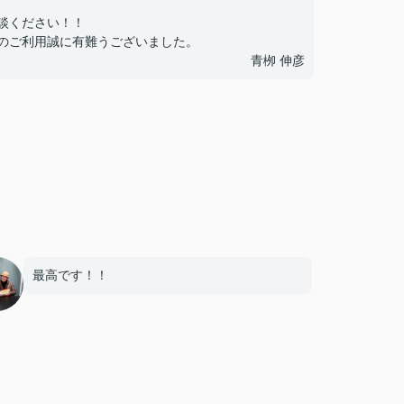
談ください！！
Aのご利用誠に有難うございました。
青栁 伸彦
最高です！！