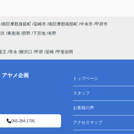
南巨摩郡身延町
韮崎市
南巨摩郡南部町
中央市
甲府市
荊沢
東南湖
西野
下宮地
有野
竜王
常永
鰍沢口
甲府
韮崎
甲斐岩間
株）アヤメ企画
トップページ
スタッフ
お客様の声
055-284-1795
アクセスマップ