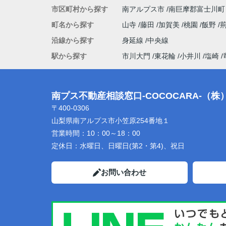
市区町村から探す
南アルプス市
南巨摩郡富士川町
町名から探す
山寺
藤田
加賀美
桃園
飯野
沿線から探す
身延線
中央線
駅から探す
市川大門
東花輪
小井川
塩崎
南プス不動産相談窓口-COCOCARA-（
〒400-0306
山梨県南アルプス市小笠原254番地１
営業時間：
10：00～18：00
定休日：
水曜日、日曜日(第2・第4)、祝日
お問い合わせ