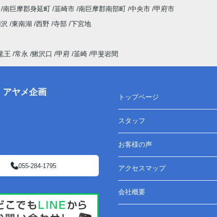
南巨摩郡身延町
韮崎市
南巨摩郡南部町
中央市
甲府市
荊沢
東南湖
西野
寺部
下宮地
竜王
常永
鰍沢口
甲府
韮崎
甲斐岩間
株）アヤメ企画
トップページ
スタッフ
お客様の声
055-284-1795
アクセスマップ
会社概要