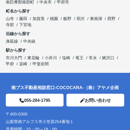
南巨摩郡南部町
中央市
甲府市
町名から探す
山寺
藤田
加賀美
桃園
飯野
荊沢
東南湖
西野
寺部
下宮地
沿線から探す
身延線
中央線
駅から探す
市川大門
東花輪
小井川
塩崎
竜王
常永
鰍沢口
甲府
韮崎
甲斐岩間
南プス不動産相談窓口-COCOCARA-（株）アヤメ企画
055-284-1795
お問い合わせ
〒400-0306
山梨県南アルプス市小笠原254番地１
営業時間：
10：00～18：00