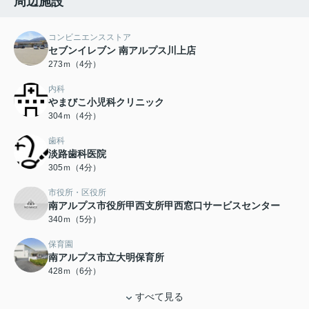
周辺施設
コンビニエンスストア
セブンイレブン 南アルプス川上店
273ｍ（4分）
内科
やまびこ小児科クリニック
304ｍ（4分）
歯科
淡路歯科医院
305ｍ（4分）
市役所・区役所
南アルプス市役所甲西支所甲西窓口サービスセンター
340ｍ（5分）
保育園
南アルプス市立大明保育所
428ｍ（6分）
すべて見る