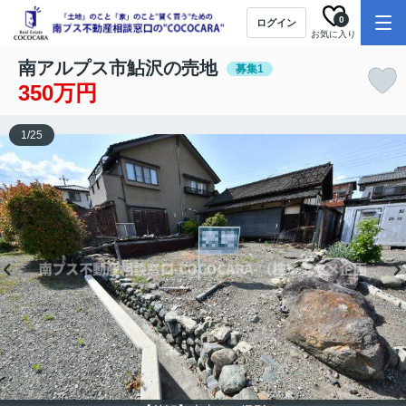
0
ログイン
お気に入り
南アルプス市鮎沢の売地
募集1
350万円
1
/
25