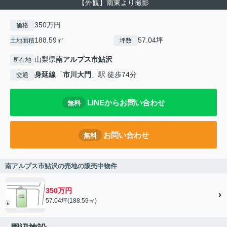
【外観】南東より撮影
350万円
価格
188.59㎡
57.04坪
土地面積
坪数
山梨県
南アルプス市
鮎沢
所在地
身延線
「
市川大門
」駅 徒歩74分
交通
LINEからお問い合わせ
無料
お問い合わせ
無料
南アルプス市鮎沢の売地の販売中物件
350万円
57.04坪(188.59㎡)