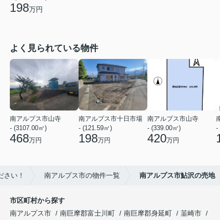
198
万円
よく見られている物件
南アルプス市山寺
南アルプス市十日市場
南アルプス市山寺
- (3107.00㎡)
- (121.59㎡)
- (339.00㎡)
-
468
198
420
万円
万円
万円
ださい！
南アルプス市の物件一覧
南アルプス市鮎沢の売地
市区町村から探す
南アルプス市
南巨摩郡富士川町
南巨摩郡身延町
韮崎市