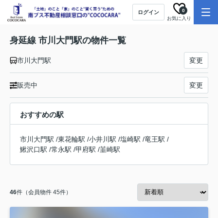
0
ログイン
お気に入り
身延線 市川大門駅の物件一覧
市川大門駅
変更
販売中
変更
おすすめの駅
市川大門駅
/
東花輪駅
/
小井川駅
/
塩崎駅
/
竜王駅
/
鰍沢口駅
/
常永駅
/
甲府駅
/
韮崎駅
46
件（会員物件 45件）