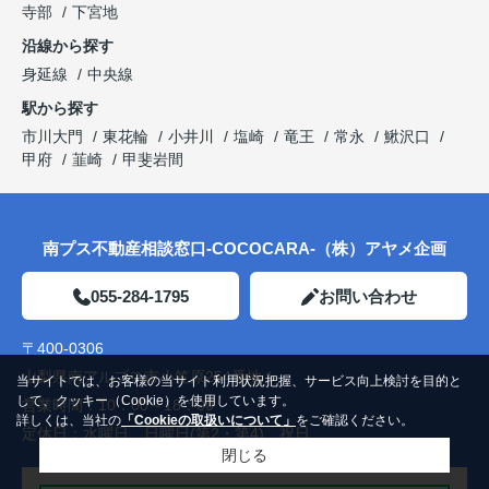
寺部
下宮地
沿線から探す
身延線
中央線
駅から探す
市川大門
東花輪
小井川
塩崎
竜王
常永
鰍沢口
甲府
韮崎
甲斐岩間
南プス不動産相談窓口-COCOCARA-（株）アヤメ企画
055-284-1795
お問い合わせ
〒400-0306
山梨県南アルプス市小笠原254番地１
当サイトでは、お客様の当サイト利用状況把握、サービス向上検討を目的と
して、クッキー（Cookie）を使用しています。
営業時間：
10：00～18：00
詳しくは、当社の
「Cookieの取扱いについて」
をご確認ください。
定休日：
水曜日、日曜日(第2・第4)、祝日
閉じる