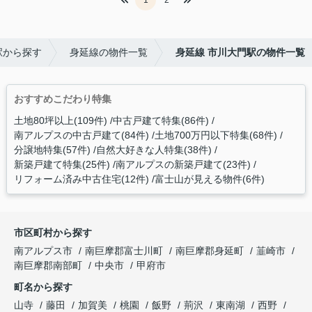
1
2
駅から探す
身延線の物件一覧
身延線 市川大門駅の物件一覧
おすすめこだわり特集
土地80坪以上(109件)
中古戸建て特集(86件)
南アルプスの中古戸建て(84件)
土地700万円以下特集(68件)
分譲地特集(57件)
自然大好きな人特集(38件)
新築戸建て特集(25件)
南アルプスの新築戸建て(23件)
リフォーム済み中古住宅(12件)
富士山が見える物件(6件)
市区町村から探す
南アルプス市
南巨摩郡富士川町
南巨摩郡身延町
韮崎市
南巨摩郡南部町
中央市
甲府市
町名から探す
山寺
藤田
加賀美
桃園
飯野
荊沢
東南湖
西野