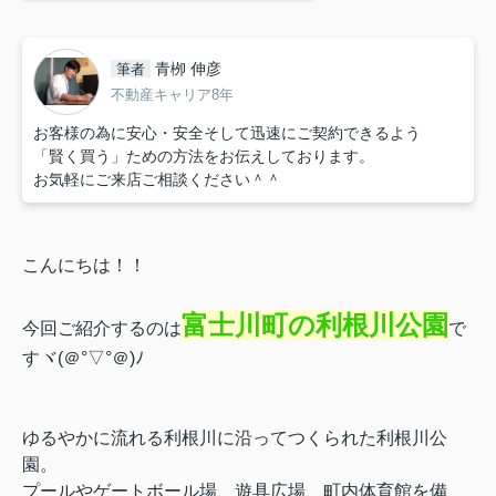
青栁 伸彦
筆者
不動産キャリア8年
お客様の為に安心・安全そして迅速にご契約できるよう
「賢く買う」ための方法をお伝えしております。
お気軽にご来店ご相談ください＾＾
こんにちは！！
富士川町の利根川公園
今回ご紹介するのは
で
すヾ(＠°▽°＠)ﾉ
ゆるやかに流れる利根川に沿ってつくられた利根川公
園。
プールやゲートボール場、遊具広場、町内体育館を備