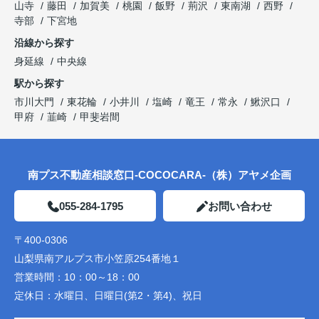
山寺
藤田
加賀美
桃園
飯野
荊沢
東南湖
西野
寺部
下宮地
沿線から探す
身延線
中央線
駅から探す
市川大門
東花輪
小井川
塩崎
竜王
常永
鰍沢口
甲府
韮崎
甲斐岩間
南プス不動産相談窓口-COCOCARA-（株）アヤメ企画
055-284-1795
お問い合わせ
〒400-0306
山梨県南アルプス市小笠原254番地１
営業時間：
10：00～18：00
定休日：
水曜日、日曜日(第2・第4)、祝日