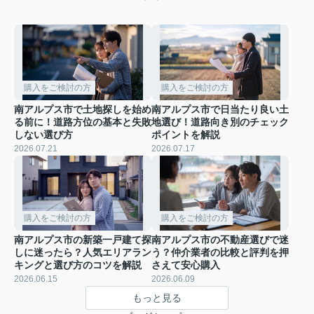
購入をご検討の方
購入をご検討の方
南アルプス市で土地探しを始め
南アルプス市で日当たり良い土
る前に！道路方位の基本と失敗
地選び！道路向き別のチェック
しない選び方
ポイントを解説
2026.07.21
2026.07.17
購入をご検討の方
購入をご検討の方
南アルプス市の新築一戸建て探
南アルプス市の不動産選びで迷
しに迷ったら？人気エリアラン
う？仲介業者の比較と評判を押
キングと選び方のコツを解説
さえて安心購入
2026.06.15
2026.06.09
もっと見る