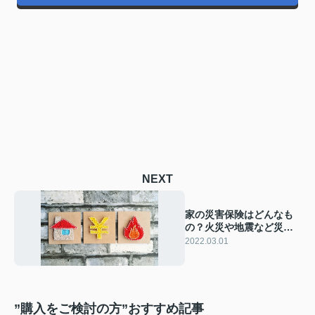
NEXT
家の災害保険はどんなも
の？火災や地震など災害
時の必要性を解説！
2022.03.01
”購入をご検討の方”おすすめ記事