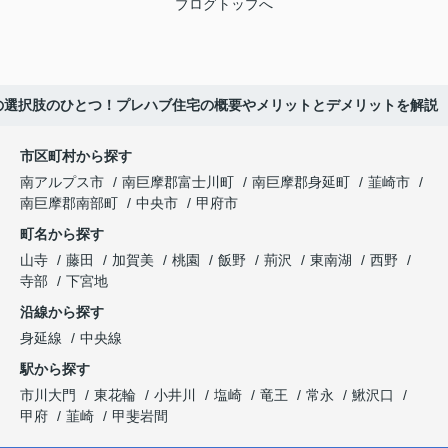
ブログトップへ
の選択肢のひとつ！プレハブ住宅の概要やメリットとデメリットを解説
市区町村から探す
南アルプス市
南巨摩郡富士川町
南巨摩郡身延町
韮崎市
南巨摩郡南部町
中央市
甲府市
町名から探す
山寺
藤田
加賀美
桃園
飯野
荊沢
東南湖
西野
寺部
下宮地
沿線から探す
身延線
中央線
駅から探す
市川大門
東花輪
小井川
塩崎
竜王
常永
鰍沢口
甲府
韮崎
甲斐岩間