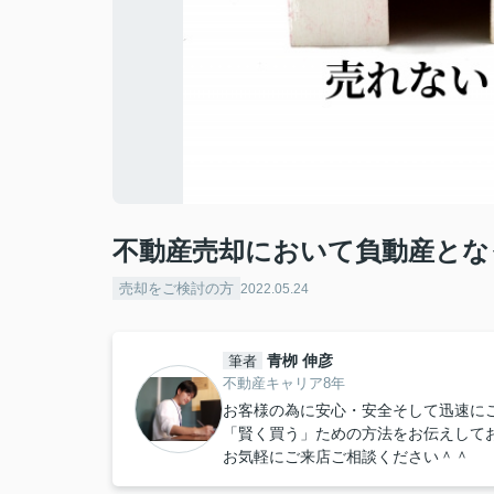
不動産売却において負動産とな
売却をご検討の方
2022.05.24
青栁 伸彦
筆者
不動産キャリア8年
お客様の為に安心・安全そして迅速に
「賢く買う」ための方法をお伝えして
お気軽にご来店ご相談ください＾＾