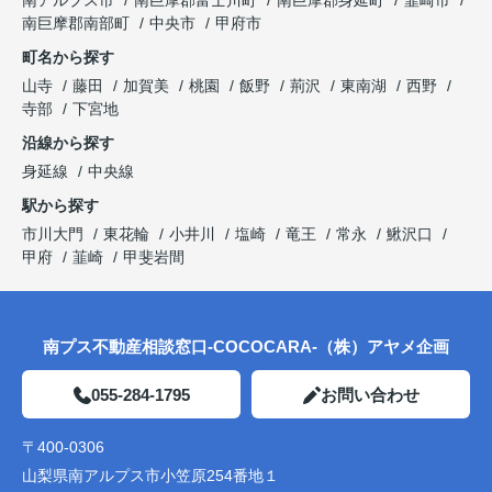
南アルプス市
南巨摩郡富士川町
南巨摩郡身延町
韮崎市
南巨摩郡南部町
中央市
甲府市
町名から探す
山寺
藤田
加賀美
桃園
飯野
荊沢
東南湖
西野
寺部
下宮地
沿線から探す
身延線
中央線
駅から探す
市川大門
東花輪
小井川
塩崎
竜王
常永
鰍沢口
甲府
韮崎
甲斐岩間
南プス不動産相談窓口-COCOCARA-（株）アヤメ企画
055-284-1795
お問い合わせ
〒400-0306
山梨県南アルプス市小笠原254番地１