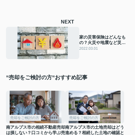
NEXT
家の災害保険はどんなも
の？火災や地震など災害
時の必要性を解説！
2022.03.01
”売却をご検討の方”おすすめ記事
売却をご検討の方
売却をご検討の方
南アルプス市の相続不動産売却
南アルプス市の土地売却はどう
は損しない？口コミから学ぶ売
進める？相続した土地の確認と