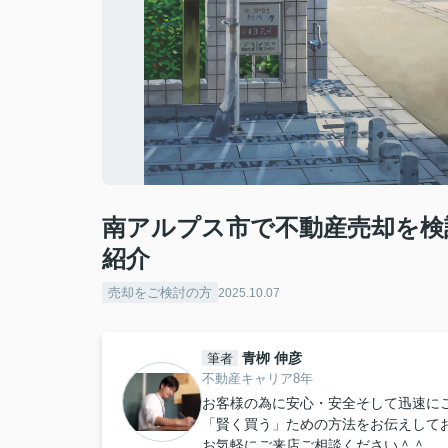
南アルプス市で不動産売却を検
紹介
売却をご検討の方
2025.10.07
青栁 伸彦
筆者
不動産キャリア8年
お客様の為に安心・安全そして迅速に
「賢く買う」ための方法をお伝えして
お気軽にご来店ご相談ください＾＾