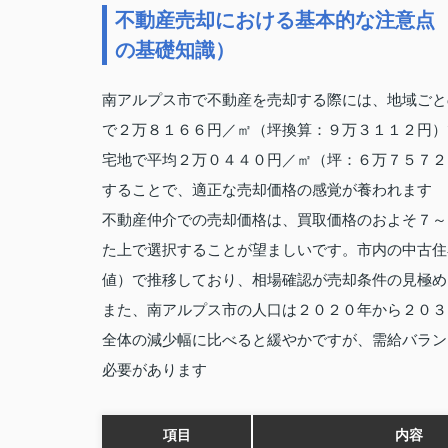
不動産売却における基本的な注意点
の基礎知識）
南アルプス市で不動産を売却する際には、地域ごと
で２万８１６６円／㎡（坪換算：９万３１１２円）
宅地で平均２万０４４０円／㎡（坪：６万７５７２
することで、適正な売却価格の感覚が養われます
不動産仲介での売却価格は、買取価格のおよそ７～
た上で選択することが望ましいです。市内の中古住
値）で推移しており、相場確認が売却条件の見極め
また、南アルプス市の人口は２０２０年から２０３
全体の減少幅に比べると緩やかですが、需給バラン
必要があります
項目
内容