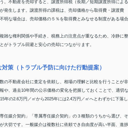
う。不動産を売却すると、譲渡所得税（長期／短期譲渡所得によ
が発生します。譲渡所得の課税は、売却価格から取得費・譲渡費
不明な場合は、売却価格の５％を取得費とみなせる制度がある場
複雑な権利関係や手続き、税務上の注意点が重なるため、冷静に
とがトラブル回避と安心の売却につながります。
な対策（トラブル予防に向けた行動提案）
数の不動産会社に査定を依頼し、相場の理解と比較を行うことが
報や、過去10年間の公示価格の変化を把握しておくことで、適切
年の2.6万円／㎡から2025年には2.4万円／㎡へとわずかに下落し
専任媒介契約」「専属専任媒介契約」の３種類のうちから選び、
が大切です。一般媒介は複数社に依頼でき自由度が高い半面、進