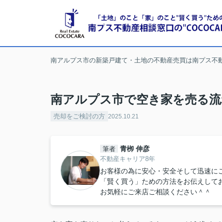
南アルプス市の新築戸建て・土地の不動産売買は南プス不
南アルプス市で空き家を売る流
売却をご検討の方
2025.10.21
青栁 伸彦
筆者
不動産キャリア8年
お客様の為に安心・安全そして迅速に
「賢く買う」ための方法をお伝えして
お気軽にご来店ご相談ください＾＾