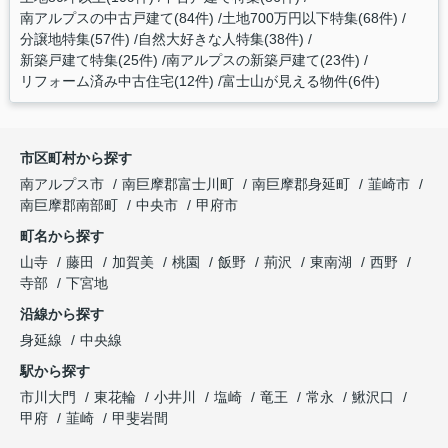
南アルプスの中古戸建て(84件)
土地700万円以下特集(68件)
分譲地特集(57件)
自然大好きな人特集(38件)
新築戸建て特集(25件)
南アルプスの新築戸建て(23件)
リフォーム済み中古住宅(12件)
富士山が見える物件(6件)
市区町村から探す
南アルプス市
南巨摩郡富士川町
南巨摩郡身延町
韮崎市
南巨摩郡南部町
中央市
甲府市
町名から探す
山寺
藤田
加賀美
桃園
飯野
荊沢
東南湖
西野
寺部
下宮地
沿線から探す
身延線
中央線
駅から探す
市川大門
東花輪
小井川
塩崎
竜王
常永
鰍沢口
甲府
韮崎
甲斐岩間