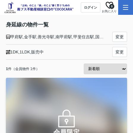
0
ログイン
お気に入り
身延線の物件一覧
甲府駅,金手駅,善光寺駅,南甲府駅,甲斐住吉駅,国母駅,常永駅,小井川駅,東花輪駅,甲斐上野駅,芦川駅,市川本町駅,市川大門駅,鰍沢口駅,落居駅,甲斐岩間駅,久那土駅,市ノ瀬駅,甲斐常葉駅,下部温泉駅,波高島駅,塩之沢駅,身延駅,甲斐大島駅,内船駅,寄畑駅,井出駅,十島駅,稲子駅,芝川駅,沼久保駅,西富士宮駅,富士宮駅,源道寺駅,富士根駅,入山瀬駅,竪堀駅,柚木駅,富士駅
変更
1DK,1LDK,販売中
変更
1
件（会員物件 1件）
会員限定