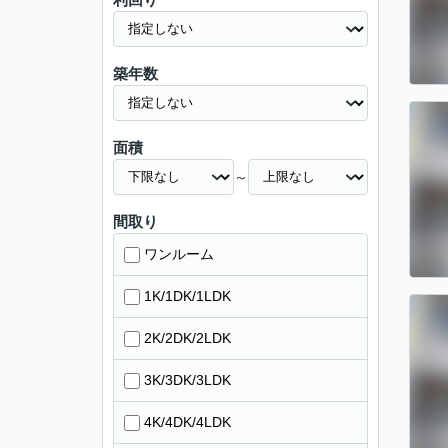
築年数
面積
～
間取り
ワンルーム
1K/1DK/1LDK
2K/2DK/2LDK
3K/3DK/3LDK
4K/4DK/4LDK