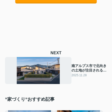
NEXT
南アルプス市で北向き
の土地が注目される理
由は？家づくりや住み
2025.11.28
替えのコツも紹介
”家づくり”おすすめ記事