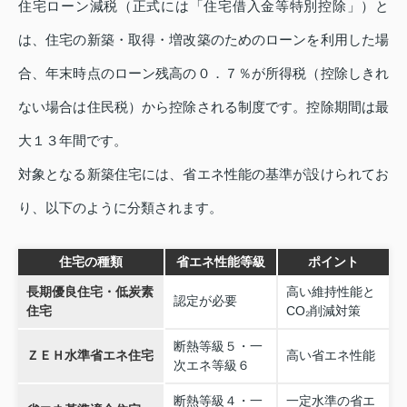
住宅ローン減税（正式には「住宅借入金等特別控除」）と
は、住宅の新築・取得・増改築のためのローンを利用した場
合、年末時点のローン残高の０．７％が所得税（控除しきれ
ない場合は住民税）から控除される制度です。控除期間は最
大１３年間です。
対象となる新築住宅には、省エネ性能の基準が設けられてお
り、以下のように分類されます。
住宅の種類
省エネ性能等級
ポイント
長期優良住宅・低炭素
高い維持性能と
認定が必要
住宅
CO₂削減対策
断熱等級５・一
ＺＥＨ水準省エネ住宅
高い省エネ性能
次エネ等級６
断熱等級４・一
一定水準の省エ