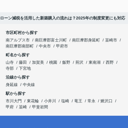
ローン減税を活用した新築購入の流れは？2025年の制度変更にも対応
市区町村から探す
南アルプス市
南巨摩郡富士川町
南巨摩郡身延町
韮崎市
南巨摩郡南部町
中央市
甲府市
町名から探す
山寺
藤田
加賀美
桃園
飯野
荊沢
東南湖
西野
寺部
下宮地
沿線から探す
身延線
中央線
駅から探す
市川大門
東花輪
小井川
塩崎
竜王
常永
鰍沢口
甲府
韮崎
甲斐岩間