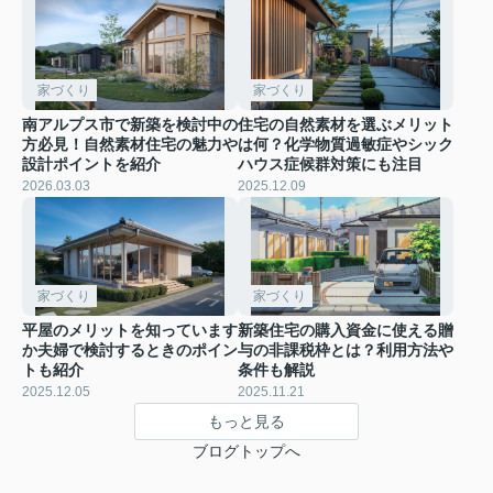
家づくり
家づくり
南アルプス市で新築を検討中の
住宅の自然素材を選ぶメリット
方必見！自然素材住宅の魅力や
は何？化学物質過敏症やシック
設計ポイントを紹介
ハウス症候群対策にも注目
2026.03.03
2025.12.09
家づくり
家づくり
平屋のメリットを知っています
新築住宅の購入資金に使える贈
か夫婦で検討するときのポイン
与の非課税枠とは？利用方法や
トも紹介
条件も解説
2025.12.05
2025.11.21
もっと見る
ブログトップへ