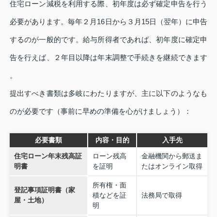
住宅ローン減税を利用する際、初年度は必ず確定申告を行う
必要があります。毎年２月16日から３月15日（翌年）に申告
するのが一般的です。給与所得者であれば、初年度に確定申
告を行えば、２年目以降は年末調整で手続きを継続できます
。
提出すべき書類は多岐にわたりますが、主に以下のようなも
のが必要です（事前に早めの準備を心がけましょう）：
必要書類
内容・目的
入手先
住宅ローン年末残高証
ローン残高
金融機関から郵送ま
明書
を証明
たはオンライン取得
所有権・面
登記事項証明書（家
積などを証
法務局で取得
屋・土地）
明