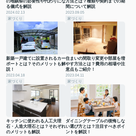
の地鎮祭の必要性や代わりにな
方法とは？種類や契約までの期
る儀式を解説
間について解説
2024.02.13
2023.09.05
家づくり
家づくり
新築一戸建てに設置されるカー
住まいの間取り変更や部屋を増
ポートとは？そのメリットも解
やす方法とは？費用の相場や注
説！
意点もご紹介！
2023.04.18
2023.04.11
家づくり
家づくり
キッチンに使われる人工大理
ダイニングテーブルの後悔しな
石・人造大理石とは？それぞれ
い選び方とは？注目すべきポイ
のメリットも解説
ントを解説！