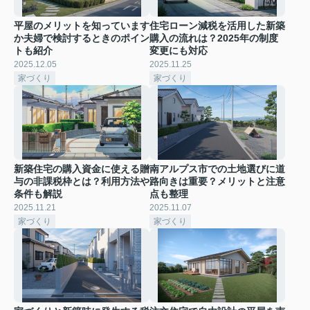
平屋のメリットを知っています
住宅ローン減税を活用した新築
か夫婦で検討するときのポイン
購入の流れは？2025年の制度
トも紹介
変更にも対応
2025.12.05
2025.11.25
家づくり
家づくり
新築住宅の購入資金に使える贈
南アルプス市での土地選びに道
与の非課税枠とは？利用方法や
路向きは重要？メリットと注意
条件も解説
点も整理
2025.11.21
2025.11.07
家づくり
家づくり