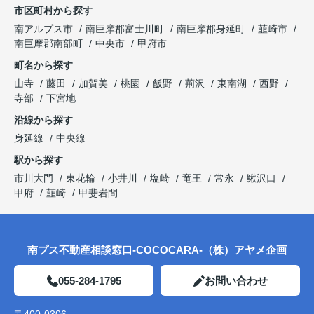
市区町村から探す
南アルプス市
南巨摩郡富士川町
南巨摩郡身延町
韮崎市
南巨摩郡南部町
中央市
甲府市
町名から探す
山寺
藤田
加賀美
桃園
飯野
荊沢
東南湖
西野
寺部
下宮地
沿線から探す
身延線
中央線
駅から探す
市川大門
東花輪
小井川
塩崎
竜王
常永
鰍沢口
甲府
韮崎
甲斐岩間
南プス不動産相談窓口-COCOCARA-（株）アヤメ企画
055-284-1795
お問い合わせ