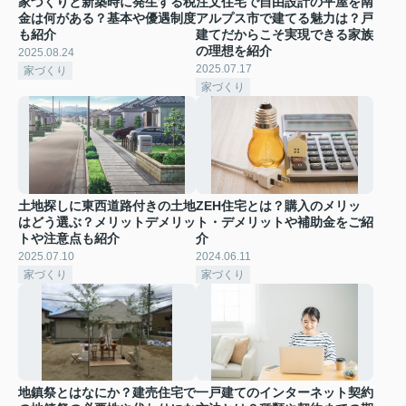
家づくりと新築時に発生する税
注文住宅で自由設計の平屋を南
金は何がある？基本や優遇制度
アルプス市で建てる魅力は？戸
も紹介
建てだからこそ実現できる家族
の理想を紹介
2025.08.24
2025.07.17
家づくり
家づくり
土地探しに東西道路付きの土地
ZEH住宅とは？購入のメリッ
はどう選ぶ？メリットデメリッ
ト・デメリットや補助金をご紹
トや注意点も紹介
介
2025.07.10
2024.06.11
家づくり
家づくり
地鎮祭とはなにか？建売住宅で
一戸建てのインターネット契約