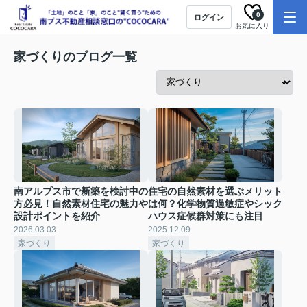
0
ログイン
お気に入り
家づくりのブログ一覧
南アルプス市で新築を検討中の
住宅の自然素材を選ぶメリット
方必見！自然素材住宅の魅力や
は何？化学物質過敏症やシック
設計ポイントを紹介
ハウス症候群対策にも注目
2026.03.03
2025.12.09
家づくり
家づくり