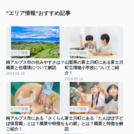
”エリア情報”おすすめ記事
エリア情報
エリア情報
南アルプス市の住みやすさは？
山梨県の富士川町にある富士川
概要と住環境について解説
町立増穂小学校についてご紹
介！
2024.06.18
2024.05.14
エリア情報
エリア情報
南アルプス市にある「さくらん
富士川町にある「たんぽぽ子ど
ぼ保育園」とは？概要や特徴を
もの家」とは？概要と特徴を解
ご紹介！
説