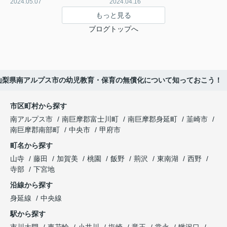
2024.05.07
2024.04.16
もっと見る
ブログトップへ
山梨県南アルプス市の幼児教育・保育の無償化について知っておこう！
市区町村から探す
南アルプス市
南巨摩郡富士川町
南巨摩郡身延町
韮崎市
南巨摩郡南部町
中央市
甲府市
町名から探す
山寺
藤田
加賀美
桃園
飯野
荊沢
東南湖
西野
寺部
下宮地
沿線から探す
身延線
中央線
駅から探す
市川大門
東花輪
小井川
塩崎
竜王
常永
鰍沢口