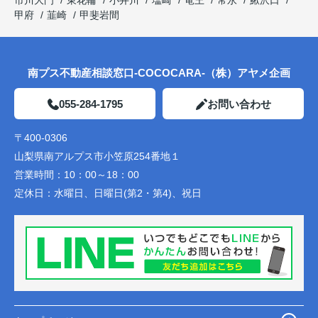
甲府
韮崎
甲斐岩間
南プス不動産相談窓口-COCOCARA-（株）アヤメ企画
055-284-1795
お問い合わせ
〒400-0306
山梨県南アルプス市小笠原254番地１
営業時間：
10：00～18：00
定休日：
水曜日、日曜日(第2・第4)、祝日