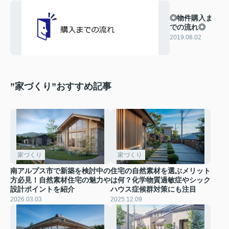
◎物件購入ま
での流れ◎
2019.08.02
”家づくり”おすすめ記事
家づくり
家づくり
南アルプス市で新築を検討中の
住宅の自然素材を選ぶメリット
方必見！自然素材住宅の魅力や
は何？化学物質過敏症やシック
設計ポイントを紹介
ハウス症候群対策にも注目
2026.03.03
2025.12.09