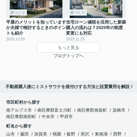
家づくり
家づくり
平屋のメリットを知っています
住宅ローン減税を活用した新築
か夫婦で検討するときのポイン
購入の流れは？2025年の制度
トも紹介
変更にも対応
2025.12.05
2025.11.25
もっと見る
ブログトップへ
不動産購入後にミストサウナを後付けする方法と設置費用を解説！
市区町村から探す
南アルプス市
南巨摩郡富士川町
南巨摩郡身延町
韮崎市
南巨摩郡南部町
中央市
甲府市
町名から探す
山寺
藤田
加賀美
桃園
飯野
荊沢
東南湖
西野