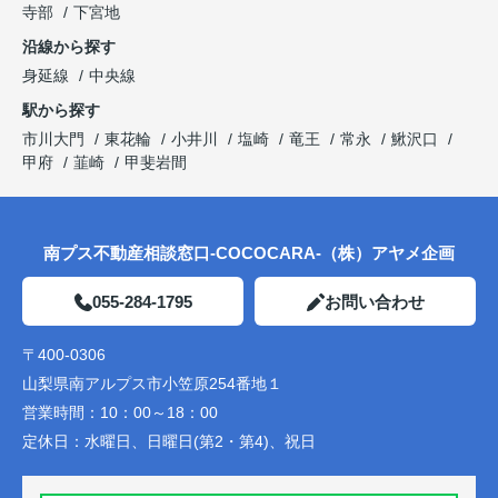
寺部
下宮地
沿線から探す
身延線
中央線
駅から探す
市川大門
東花輪
小井川
塩崎
竜王
常永
鰍沢口
甲府
韮崎
甲斐岩間
南プス不動産相談窓口-COCOCARA-（株）アヤメ企画
055-284-1795
お問い合わせ
〒400-0306
山梨県南アルプス市小笠原254番地１
営業時間：
10：00～18：00
定休日：
水曜日、日曜日(第2・第4)、祝日