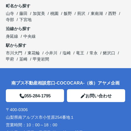
町名から探す
山寺
藤田
加賀美
桃園
飯野
荊沢
東南湖
西野
寺部
下宮地
沿線から探す
身延線
中央線
駅から探す
市川大門
東花輪
小井川
塩崎
竜王
常永
鰍沢口
甲府
韮崎
甲斐岩間
南プス不動産相談窓口-COCOCARA-（株）アヤメ企画
055-284-1795
お問い合わせ
〒400-0306
山梨県南アルプス市小笠原254番地１
営業時間：
10：00～18：00