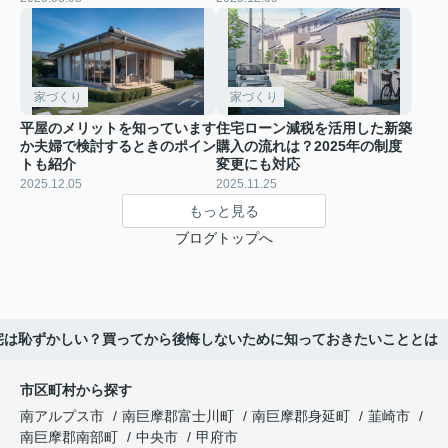
家づくり
家づくり
平屋のメリットを知っています
住宅ローン減税を活用した新築
か夫婦で検討するときのポイン
購入の流れは？2025年の制度
トも紹介
変更にも対応
2025.12.05
2025.11.25
もっと見る
ブログトップへ
宅は恥ずかしい？買ってから後悔しないために知っておきたいこととは
市区町村から探す
南アルプス市
南巨摩郡富士川町
南巨摩郡身延町
韮崎市
南巨摩郡南部町
中央市
甲府市