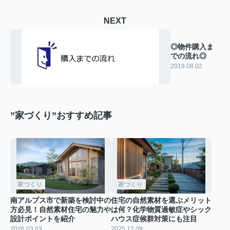
NEXT
◎物件購入ま
での流れ◎
2019.08.02
”家づくり”おすすめ記事
家づくり
家づくり
南アルプス市で新築を検討中の
住宅の自然素材を選ぶメリット
方必見！自然素材住宅の魅力や
は何？化学物質過敏症やシック
設計ポイントを紹介
ハウス症候群対策にも注目
2026.03.03
2025.12.09