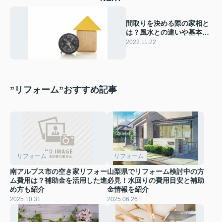
間取りを決める際の家相と
は？風水との違いや基本的
な見方ついてご紹介！
2022.11.22
”リフォーム”おすすめ記事
リフォーム
リフォーム
南アルプス市の空き家リフォー
山梨県でリフォーム検討中の方
ム費用は？補助金を活用した進
必見！水回りの費用目安と補助
め方も紹介
金情報を紹介
2025.10.31
2025.06.26