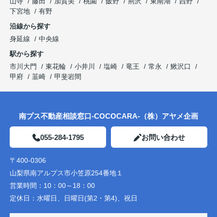
山寺
藤田
加賀美
桃園
飯野
荊沢
東南湖
西野
下宮地
有野
沿線から探す
身延線
中央線
駅から探す
市川大門
東花輪
小井川
塩崎
竜王
常永
鰍沢口
甲府
韮崎
甲斐岩間
南プス不動産相談窓口-COCOCARA-（株）アヤメ企画
055-284-1795
お問い合わせ
〒400-0306
山梨県南アルプス市小笠原254番地１
営業時間：
10：00～18：00
定休日：
水曜日、日曜日(第2・第4)、祝日