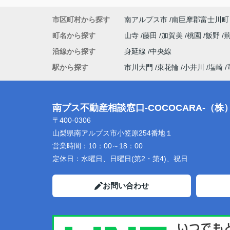
市区町村から探す
南アルプス市
南巨摩郡富士川町
町名から探す
山寺
藤田
加賀美
桃園
飯野
沿線から探す
身延線
中央線
駅から探す
市川大門
東花輪
小井川
塩崎
南プス不動産相談窓口-COCOCARA-（
〒400-0306
山梨県南アルプス市小笠原254番地１
営業時間：
10：00～18：00
定休日：
水曜日、日曜日(第2・第4)、祝日
お問い合わせ