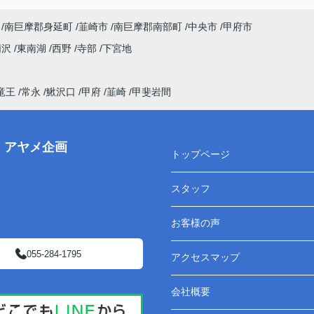
南巨摩郡身延町
韮崎市
南巨摩郡南部町
中央市
甲府市
荊沢
東南湖
西野
寺部
下宮地
竜王
常永
鰍沢口
甲府
韮崎
甲斐岩間
株）アヤメ企画
トップページ
スタッフ
お客様の声
055-284-1795
アクセスマップ
会社概要