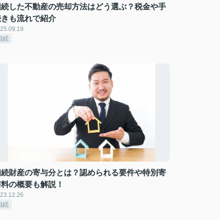
相続した不動産の売却方法はどう選ぶ？税金や手
続きも流れで紹介
25.09.19
相続
相続財産の寄与分とは？認められる要件や特別寄
与料の概要も解説！
23.12.26
相続