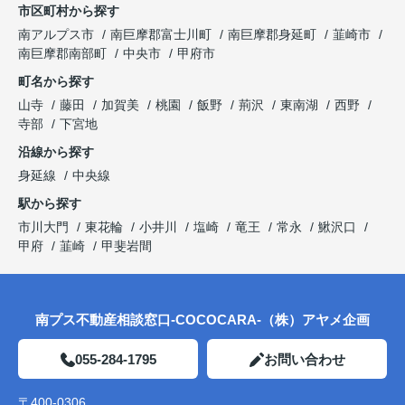
市区町村から探す
南アルプス市
南巨摩郡富士川町
南巨摩郡身延町
韮崎市
南巨摩郡南部町
中央市
甲府市
町名から探す
山寺
藤田
加賀美
桃園
飯野
荊沢
東南湖
西野
寺部
下宮地
沿線から探す
身延線
中央線
駅から探す
市川大門
東花輪
小井川
塩崎
竜王
常永
鰍沢口
甲府
韮崎
甲斐岩間
南プス不動産相談窓口-COCOCARA-（株）アヤメ企画
055-284-1795
お問い合わせ
〒400-0306