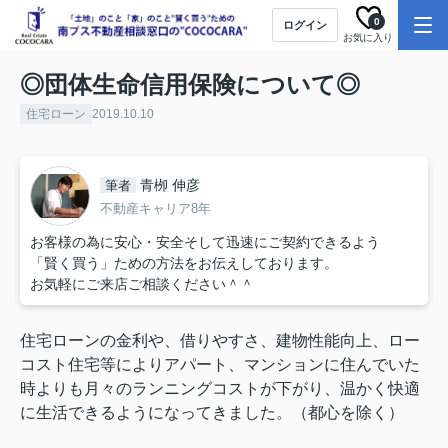
0
ログイン
お気に入り
◎団体生命信用保険について◎
住宅ローン
2019.10.10
青栁 伸彦
筆者
不動産キャリア8年
お客様の為に安心・安全そして迅速にご契約できるよう
「賢く買う」ための方法をお伝えしております。
お気軽にご来店ご相談ください＾＾
住宅ローンの金利や、借りやすさ、建物性能向上、ロー
コスト住宅等により
アパート、マンションに住んでいた
時よりも月々のランニングコストが下がり、温かく快適
に生活できるようになってきました。（都心を除く）