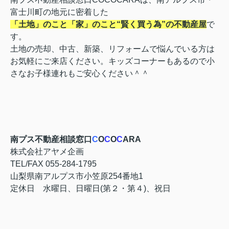
富士川町の地元に密着した
「土地」のこと「家」のこと“賢く買う為”の不動産屋
で
す。
土地の売却、中古、新築、リフォームで悩んでいる方は
お気軽にご来店ください。キッズコーナーもあるので小
さなお子様連れもご安心ください＾＾
南プス不動産相談窓口
C
O
C
O
C
ARA
株式会社アヤメ企画
TEL/FAX 055-284-1795
山梨県南アルプス市小笠原254番地1
定休日 水曜日、日曜日(第２・第４)、祝日